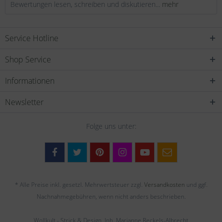
Bewertungen lesen, schreiben und diskutieren...
mehr
Service Hotline
Shop Service
Informationen
Newsletter
Folge uns unter:
* Alle Preise inkl. gesetzl. Mehrwertsteuer zzgl.
Versandkosten
und ggf.
Nachnahmegebühren, wenn nicht anders beschrieben.
Wollkult - Strick & Design, Inh. Marianne Reckels-Albrecht