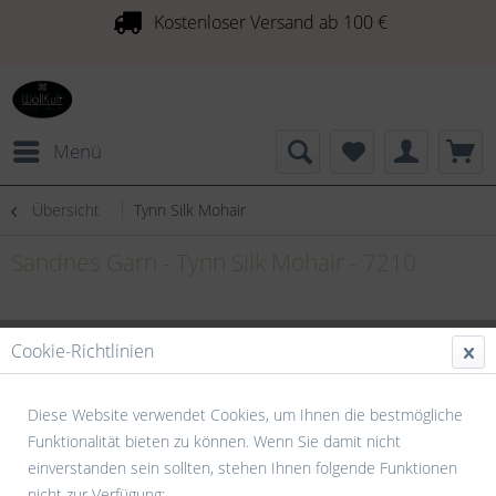
Kostenloser Versand ab 100 €
Menü
Übersicht
Tynn Silk Mohair
Sandnes Garn - Tynn Silk Mohair - 7210
Cookie-Richtlinien
Diese Website verwendet Cookies, um Ihnen die bestmögliche
Funktionalität bieten zu können. Wenn Sie damit nicht
einverstanden sein sollten, stehen Ihnen folgende Funktionen
nicht zur Verfügung: