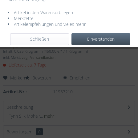
Artikel in den Warenkorb legen
Merkzettel
Artikelempfehlungen und vieles mehr
Dieser Artikel steht derzeit nicht zur Verfügung!
Schließen
Einverstanden
11,50 € *
Inhalt:
0.025 Kilogramm (460,00 € * / 1 Kilogramm)
inkl. MwSt.
zzgl. Versandkosten
Lieferzeit ca. 7 Tage
Merken
Bewerten
Empfehlen
Artikel-Nr.:
11937210
Beschreibung
Tynn Silk Mohair...
mehr
Bewertungen
0