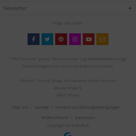
Newsletter
Folge uns unter:
* Alle Preise inkl. gesetzl. Mehrwertsteuer zzgl.
Versandkosten
und ggf.
Nachnahmegebühren, wenn nicht anders beschrieben.
Wollkult - Strick & Design, Inh. Marianne Reckels-Albrecht
Münsterstraße 5,
48431 Rheine
Über uns
Kontakt
Versand und Zahlungsbedingungen
Widerrufsrecht
Impressum
Copyright 2018 Wollkult