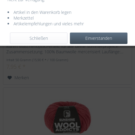
Artikel in den Warenkorb legen
Merkzettel
WOOLADDICTS - Sunshine - 0027
Artikelempfehlungen und vieles mehr
WOOLADDICTS - Sunshine 100% mercerisierte Bio-Baumwolle
Schließen
Einverstanden
alsm Kettengarn gearbeitet. Es ist glänzend, stabil und mit einer
klaren Maschenoptik.Perfekt für alle deine Sommerprojekte.
Zusammensetzung: 100% Baumwolle mercerisiert Lauflänge:...
Inhalt
50 Gramm
(15,90 € * / 100 Gramm)
7,95 € *
Merken