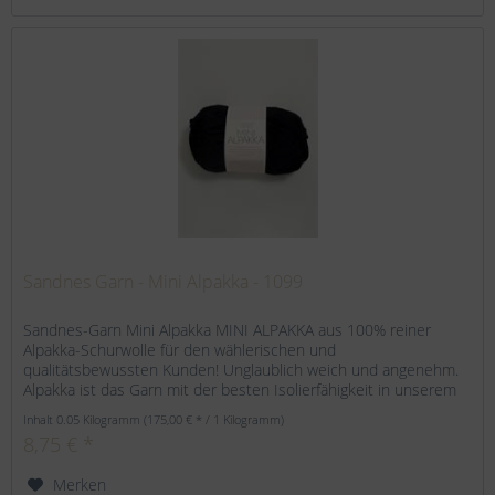
Sandnes Garn - Mini Alpakka - 1099
Sandnes-Garn Mini Alpakka MINI ALPAKKA aus 100% reiner
Alpakka-Schurwolle für den wählerischen und
qualitätsbewussten Kunden! Unglaublich weich und angenehm.
Alpakka ist das Garn mit der besten Isolierfähigkeit in unserem
Sortiment....
Inhalt
0.05 Kilogramm
(175,00 € * / 1 Kilogramm)
8,75 € *
Merken