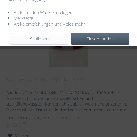
Artikel in den Warenkorb legen
Merkzettel
Artikelempfehlungen und vieles mehr
Schließen
Einverstanden
Sandnes Garn - Mini Alpakka - 4219
Sandnes-Garn Mini Alpakka MINI ALPAKKA aus 100% reiner
Alpakka-Schurwolle für den wählerischen und
qualitätsbewussten Kunden! Unglaublich weich und angenehm.
Alpakka ist das Garn mit der besten Isolierfähigkeit in unserem
Sortiment....
Inhalt
0.05 Kilogramm
(175,00 € * / 1 Kilogramm)
8,75 € *
Merken