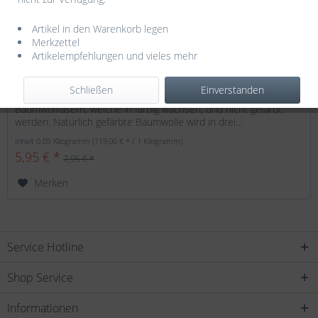
Artikel in den Warenkorb legen
Merkzettel
LANG YARNS - Baby Cotton - 0006
Artikelempfehlungen und vieles mehr
LANG YARNS - Baby Cotton naturally colored Die Basis für BABY
Schließen
Einverstanden
COTTON NATURALLY COLORED sind, wie der Name schon sagt,
Baumwollfasern, welche in farbig wachsen, und nicht gefärbt
werden. Natürlich gefärbte Baumwolle wird in drei...
Inhalt
0.05 Kilogramm
(119,00 € * / 1 Kilogramm)
5,95 € *
7,95 € *
Merken
Service Hotline
Shop Service
Informationen