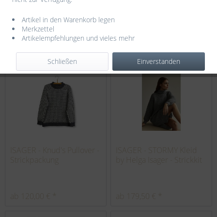
DUNE by Helga Isager -
Garnpackung Rowan -
Strickpackung
Arabella Mobius Cowl
Artikel in den Warenkorb legen
Merkzettel
Artikelempfehlungen und vieles mehr
ab 83,50 € *
35,70 € *
Schließen
Einverstanden
ISAGER - Knud's Pullover -
ISAGER - STORMY Kleid
Strickpackung
by Helga Isager - Strickkit
ab 120,00 € *
ab 179,50 € *