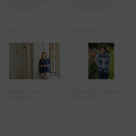
Isager Sommernacht -
Pullover "SUDOKU"
Strickpackung
Strickpackung / Yarn Kit
69,97 € *
ab 105,00 € *
ROWAN - Piper -
Rowan Felted Tweed -
Strickpackung
Schal / Tuch -...
ab 111,65 € *
54,50 € *