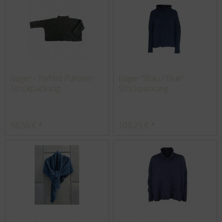
Isager - Torhild Pullover -
Isager "Blau / Blue"
Strickpackung
Strickpackung
98,50 € *
109,25 € *