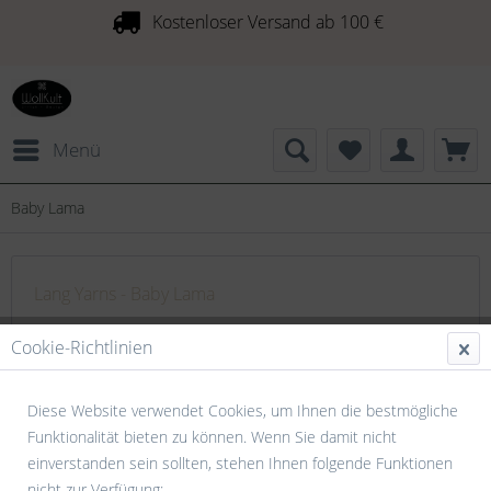
Kostenloser Versand ab 100 €
Menü
Baby Lama
Lang Yarns - Baby Lama
Die butterweichen Fasern, welche wir für BABY LAMA
Cookie-Richtlinien
verwenden, machen das Garn besonders sanft - selbst für
Menschen mit empfindlicher Haut und Unverträglichkeiten.
Diese Website verwendet Cookies, um Ihnen die bestmögliche
Verglichen mit anderen...
mehr erfahren »
Funktionalität bieten zu können. Wenn Sie damit nicht
einverstanden sein sollten, stehen Ihnen folgende Funktionen
nicht zur Verfügung: