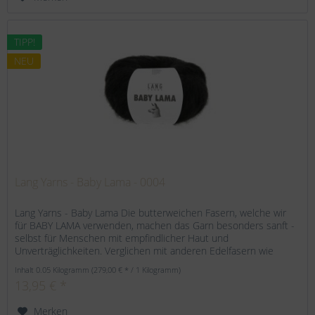
TIPP!
NEU
Lang Yarns - Baby Lama - 0004
Lang Yarns - Baby Lama Die butterweichen Fasern, welche wir
für BABY LAMA verwenden, machen das Garn besonders sanft -
selbst für Menschen mit empfindlicher Haut und
Unverträglichkeiten. Verglichen mit anderen Edelfasern wie
Alpaka oder...
Inhalt
0.05 Kilogramm
(279,00 € * / 1 Kilogramm)
13,95 € *
Merken