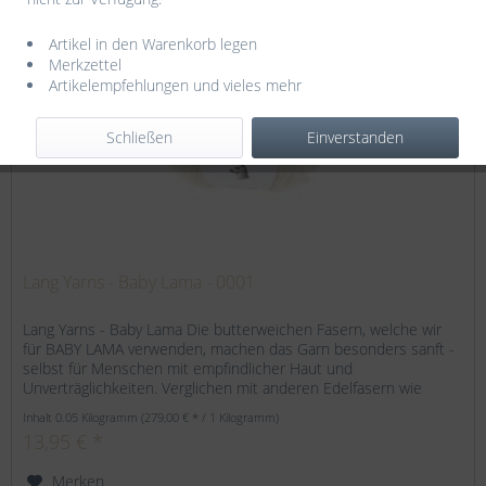
Artikel in den Warenkorb legen
Merkzettel
TIPP!
Artikelempfehlungen und vieles mehr
Schließen
Einverstanden
Lang Yarns - Baby Lama - 0001
Lang Yarns - Baby Lama Die butterweichen Fasern, welche wir
für BABY LAMA verwenden, machen das Garn besonders sanft -
selbst für Menschen mit empfindlicher Haut und
Unverträglichkeiten. Verglichen mit anderen Edelfasern wie
Alpaka oder...
Inhalt
0.05 Kilogramm
(279,00 € * / 1 Kilogramm)
13,95 € *
Merken