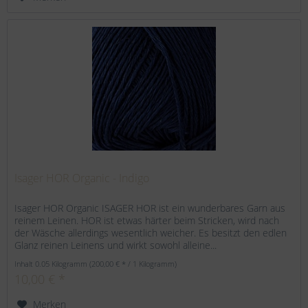
Isager HOR Organic - Indigo
Isager HOR Organic ISAGER HOR ist ein wunderbares Garn aus
reinem Leinen. HOR ist etwas härter beim Stricken, wird nach
der Wäsche allerdings wesentlich weicher. Es besitzt den edlen
Glanz reinen Leinens und wirkt sowohl alleine...
Inhalt
0.05 Kilogramm
(200,00 € * / 1 Kilogramm)
10,00 € *
Merken