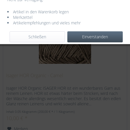
Artikel in den Warenkorb legen
Merkzettel
Artikelempfehlungen und vieles mehr
Schließen
Einverstanden
Isager HOR Organic - Camel
Isager HOR Organic ISAGER HOR ist ein wunderbares Garn aus
reinem Leinen. HOR ist etwas härter beim Stricken, wird nach
der Wäsche allerdings wesentlich weicher. Es besitzt den edlen
Glanz reinen Leinens und wirkt sowohl alleine...
Inhalt
0.05 Kilogramm
(200,00 € * / 1 Kilogramm)
10,00 € *
Merken