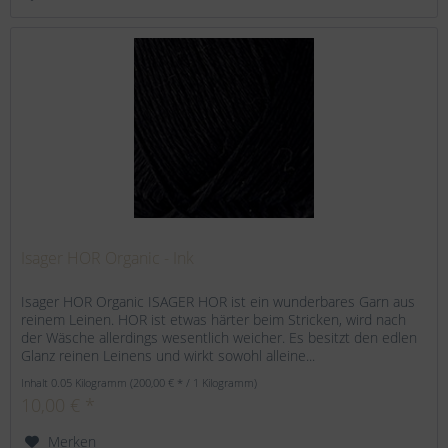
Isager HOR Organic - Ink
Isager HOR Organic ISAGER HOR ist ein wunderbares Garn aus
reinem Leinen. HOR ist etwas härter beim Stricken, wird nach
der Wäsche allerdings wesentlich weicher. Es besitzt den edlen
Glanz reinen Leinens und wirkt sowohl alleine...
Inhalt
0.05 Kilogramm
(200,00 € * / 1 Kilogramm)
10,00 € *
Merken