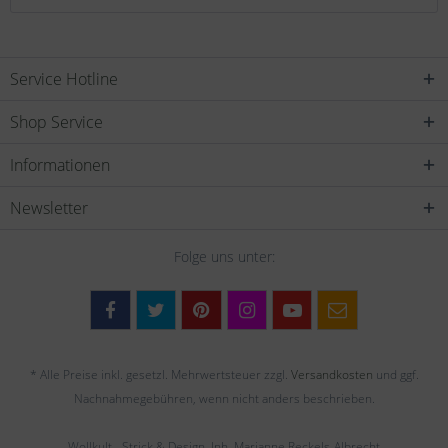
Service Hotline
Shop Service
Informationen
Newsletter
Folge uns unter:
* Alle Preise inkl. gesetzl. Mehrwertsteuer zzgl.
Versandkosten
und ggf.
Nachnahmegebühren, wenn nicht anders beschrieben.
Wollkult - Strick & Design, Inh. Marianne Reckels-Albrecht