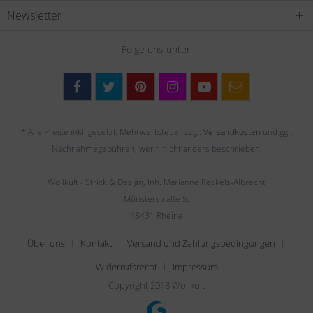
Newsletter
Folge uns unter:
* Alle Preise inkl. gesetzl. Mehrwertsteuer zzgl.
Versandkosten
und ggf.
Nachnahmegebühren, wenn nicht anders beschrieben.
Wollkult - Strick & Design, Inh. Marianne Reckels-Albrecht
Münsterstraße 5,
48431 Rheine
Über uns
Kontakt
Versand und Zahlungsbedingungen
Widerrufsrecht
Impressum
Copyright 2018 Wollkult