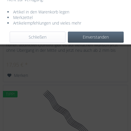
Artikel in den Warenkorb legen
Merkzettel
addi Novel Quintett 20 cm/ 2,5 mm
Artikelempfehlungen und vieles mehr
addi Novel Quintett Nach dem Erfolg der addiNovel-
Schließen
Einverstanden
Rundstricknadeln schlagen die Herzen aller Nadelspiel-Fans nun
höher. addiNovel Quintett gibt es auf vielfachen Wunsch jetzt
ohne Übergang in der Mitte und jetzt neu auch ab 2 mm bis
6,0...
17,95 € *
Merken
TIPP!