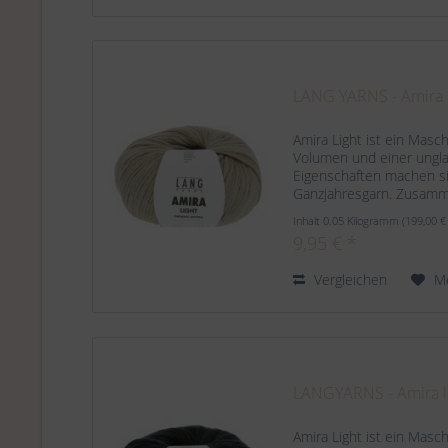
LANG YARNS - Amira l
Amira Light ist ein Masc
Volumen und einer unglau
Eigenschaften machen s
Ganzjahresgarn. Zusam
Organic Cotton Lauflänge
Inhalt
0.05 Kilogramm
(199,00 €
9,95 € *
Vergleichen
M
LANGYARNS - Amira li
Amira Light ist ein Masc