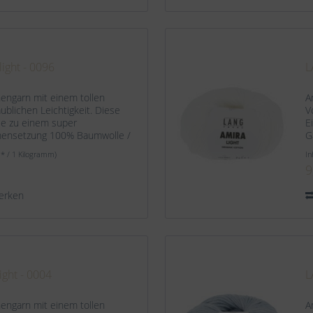
ight - 0096
L
hengarn mit einem tollen
A
blichen Leichtigkeit. Diese
V
ie zu einem super
E
mensetzung 100% Baumwolle /
G
 ca. 140 m / 50 g...
O
 * / 1 Kilogramm)
In
9
erken
ght - 0004
L
hengarn mit einem tollen
A