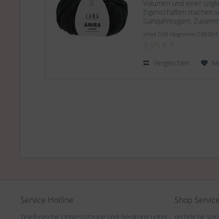
Volumen und einer unglau
Eigenschaften machen s
Ganzjahresgarn. Zusam
Organic Cotton Lauflänge
Inhalt
0.05 Kilogramm
(199,00 €
9,95 € *
Vergleichen
M
Service Hotline
Shop Servic
Telefonische Unterstützung und Beratung unter:
rechtliche Vo