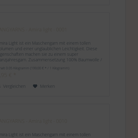
ANGYARNS - Amira light - 0001
mira Light ist ein Maschengarn mit einem tollen
olumen und einer unglaublichen Leichtigkeit. Diese
igenschaften machen sie zu einem super
anzjahresgarn. Zusammensetzung 100% Baumwolle /
rganic Cotton Lauflänge ca. 140 m / 50 g...
halt
0.05 Kilogramm
(199,00 € * / 1 Kilogramm)
,95 € *
Vergleichen
Merken
ANGYARNS - Amira light - 0010
mira Light ist ein Maschengarn mit einem tollen