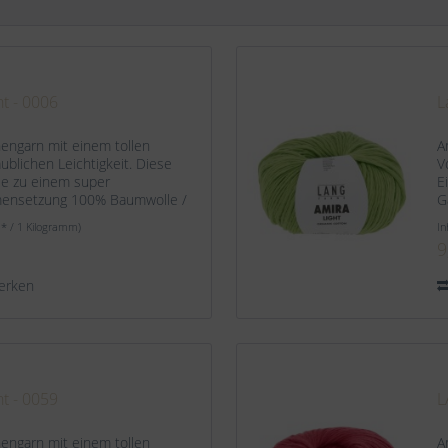
ht - 0006
L
hengarn mit einem tollen
A
blichen Leichtigkeit. Diese
V
ie zu einem super
E
mensetzung 100% Baumwolle /
G
 ca. 140 m / 50 g...
O
 * / 1 Kilogramm)
In
9
erken
ht - 0059
L
hengarn mit einem tollen
A