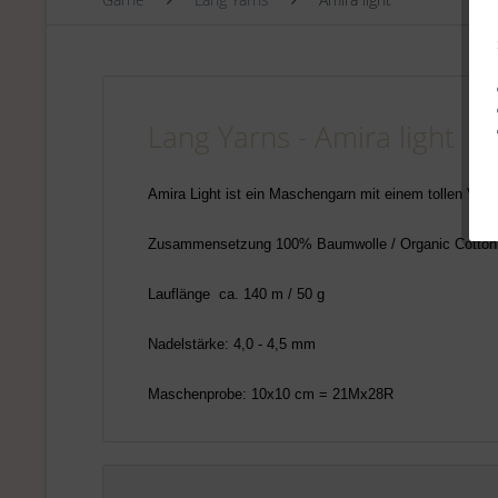
Lang Yarns - Amira light
Amira Light ist ein Maschengarn mit einem tollen Vol
Zusammensetzung 100% Baumwolle / Organic Cotton
Lauflänge ca. 140 m / 50 g
Nadelstärke: 4,0 - 4,5 mm
Maschenprobe: 10x10 cm = 21Mx28R