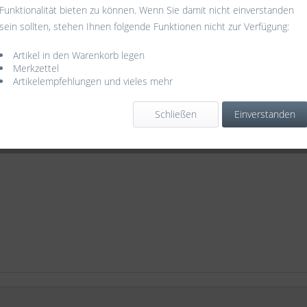
Funktionalität bieten zu können. Wenn Sie damit nicht einverstanden
sein sollten, stehen Ihnen folgende Funktionen nicht zur Verfügung:
Artikel in den Warenkorb legen
Merkzettel
Artikelempfehlungen und vieles mehr
Schließen
Einverstanden
umen und einer unglaublichen Leichtigkeit. Diese Eigenschaften machen sie 