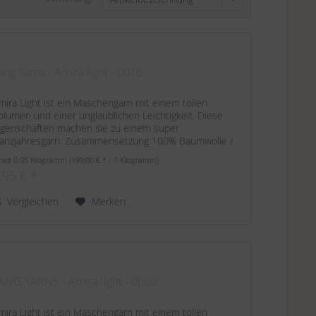
ang Yarns - Amira light - 0016
mira Light ist ein Maschengarn mit einem tollen
olumen und einer unglaublichen Leichtigkeit. Diese
igenschaften machen sie zu einem super
anzjahresgarn. Zusammensetzung 100% Baumwolle /
rganic Cotton Lauflänge ca. 140 m / 50 g...
halt
0.05 Kilogramm
(199,00 € * / 1 Kilogramm)
,95 € *
Vergleichen
Merken
ANG YARNS - Amira light - 0060
mira Light ist ein Maschengarn mit einem tollen