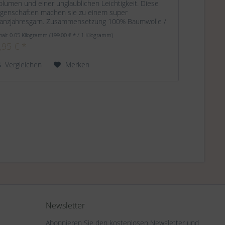
olumen und einer unglaublichen Leichtigkeit. Diese
igenschaften machen sie zu einem super
anzjahresgarn. Zusammensetzung 100% Baumwolle /
rganic Cotton Lauflänge ca. 140 m / 50 g...
halt
0.05 Kilogramm
(199,00 € * / 1 Kilogramm)
,95 € *
Vergleichen
Merken
Newsletter
Abonnieren Sie den kostenlosen Newsletter und