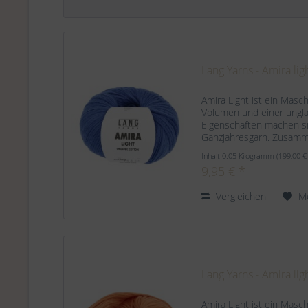
Lang Yarns - Amira lig
Amira Light ist ein Masc
Volumen und einer unglau
Eigenschaften machen s
Ganzjahresgarn. Zusam
Organic Cotton Lauflänge
Inhalt
0.05 Kilogramm
(199,00 €
9,95 € *
Vergleichen
M
Lang Yarns - Amira lig
Amira Light ist ein Masc