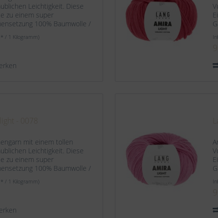
blichen Leichtigkeit. Diese
V
ie zu einem super
E
mensetzung 100% Baumwolle /
G
 ca. 140 m / 50 g...
O
 * / 1 Kilogramm)
In
9
erken
ight - 0078
L
hengarn mit einem tollen
A
blichen Leichtigkeit. Diese
V
ie zu einem super
E
mensetzung 100% Baumwolle /
G
 ca. 140 m / 50 g...
O
 * / 1 Kilogramm)
In
9
erken