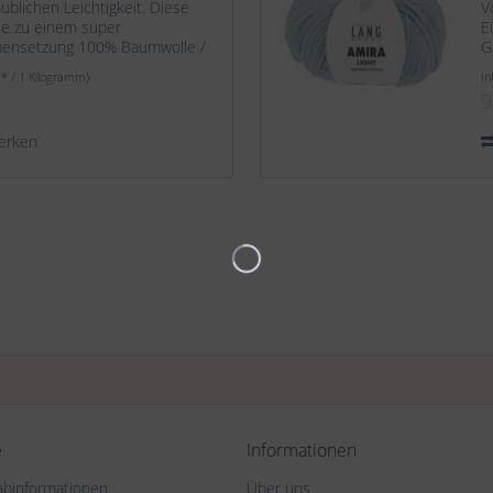
blichen Leichtigkeit. Diese
V
ie zu einem super
E
mensetzung 100% Baumwolle /
G
 ca. 140 m / 50 g...
O
 * / 1 Kilogramm)
In
9
erken
e
Informationen
rabinformationen
Über uns