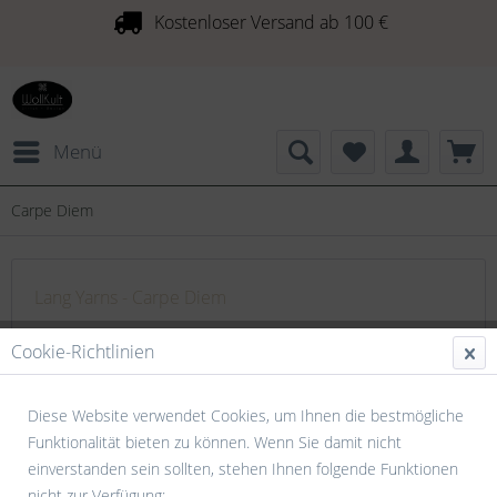
Kostenloser Versand ab 100 €
Menü
Carpe Diem
Lang Yarns - Carpe Diem
Traumgarn aus den noblen Fasern Alpaca und Merino
Cookie-Richtlinien
extrafine. Ein voluminöses Garn für Kenner! Außerordentlich
voluminös und weich, edel und sportiv zugleich....
mehr
Diese Website verwendet Cookies, um Ihnen die bestmögliche
erfahren »
Funktionalität bieten zu können. Wenn Sie damit nicht
einverstanden sein sollten, stehen Ihnen folgende Funktionen
nicht zur Verfügung: