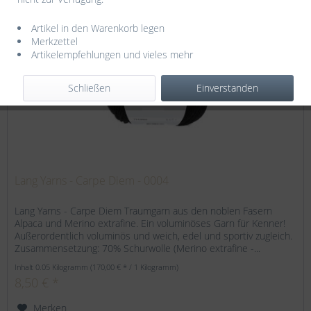
Artikel in den Warenkorb legen
Merkzettel
TIPP!
Artikelempfehlungen und vieles mehr
NEU
Schließen
Einverstanden
Lang Yarns - Carpe Diem - 0004
Lang Yarns - Carpe Diem Traumgarn aus den noblen Fasern
Alpaca und Merino extrafine. Ein voluminöses Garn für Kenner!
Außerordentlich voluminös und weich, edel und sportiv zugleich.
Zusammensetzung: 70% Schurwolle (Merino extrafine -...
Inhalt
0.05 Kilogramm
(170,00 € * / 1 Kilogramm)
8,50 € *
Merken