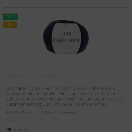
TIPP!
NEU
Lang Yarns - Carpe Diem - 0035
Lang Yarns - Carpe Diem Traumgarn aus den noblen Fasern
Alpaca und Merino extrafine. Ein voluminöses Garn für Kenner!
Außerordentlich voluminös und weich, edel und sportiv zugleich.
Zusammensetzung: 70% Schurwolle (Merino extrafine -...
Inhalt
0.05 Kilogramm
(170,00 € * / 1 Kilogramm)
8,50 € *
Merken