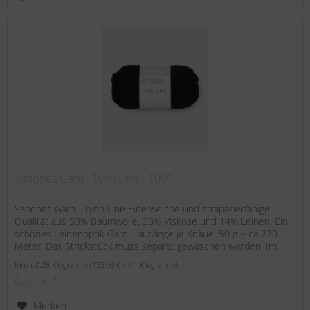
Sandnes Garn - Tynn Line - 1099
Sandnes Garn - Tynn Line Eine weiche und strapazierfähige
Qualität aus 53% Baumwolle, 33% Viskose und 14% Leinen. Ein
schönes Leinenoptik Garn. Lauflänge je Knäuel 50 g = ca 220
Meter. Das Strickstück muss separat gewaschen werden. Im...
Inhalt
0.05 Kilogramm
(133,00 € * / 1 Kilogramm)
6,65 € *
Merken