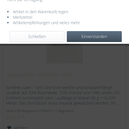
Artikel in den Warenkorb legen
Merkzettel
Artikelempfehlungen und vieles mehr
Schließen
Einverstanden
Sandnes Garn - Tynn Line - 1002
Sandnes Garn - Tynn Line Eine weiche und strapazierfähige
Qualität aus 53% Baumwolle, 33% Viskose und 14% Leinen. Ein
schönes Leinenoptik Garn. Lauflänge je Knäuel 50 g = ca 220
Meter. Das Strickstück muss separat gewaschen werden. Im...
Inhalt
0.05 Kilogramm
(133,00 € * / 1 Kilogramm)
6,65 € *
Merken