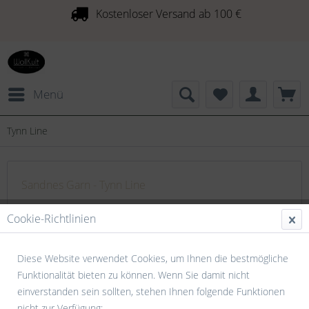
Kostenloser Versand ab 100 €
Menü
Tynn Line
Sandnes Garn - Tynn Line
Dieser Materialmix verleiht dem Garn die saugfähigen und
Cookie-Richtlinien
weichen Eigenschaften von Baumwolle und Viskose,
kombiniert mit dem kühlen Gefühl von Leinen. Glänzende
Diese Website verwendet Cookies, um Ihnen die bestmögliche
Viskose kombiniert mit...
mehr erfahren »
Funktionalität bieten zu können. Wenn Sie damit nicht
einverstanden sein sollten, stehen Ihnen folgende Funktionen
nicht zur Verfügung: