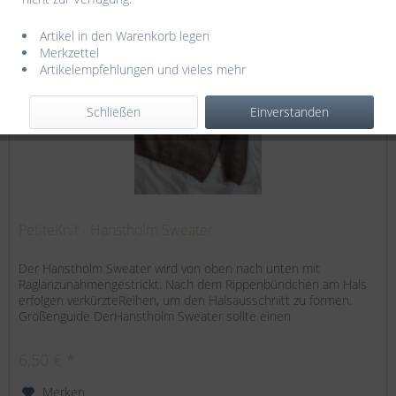
Artikel in den Warenkorb legen
Merkzettel
Artikelempfehlungen und vieles mehr
Schließen
Einverstanden
PetiteKnit - Hanstholm Sweater
Der Hanstholm Sweater wird von oben nach unten mit
Raglanzunahmengestrickt. Nach dem Rippenbündchen am Hals
erfolgen verkürzteReihen, um den Halsausschnitt zu formen.
Größenguide DerHanstholm Sweater sollte einen
Bewegungsspielraum (...
6,50 € *
Merken