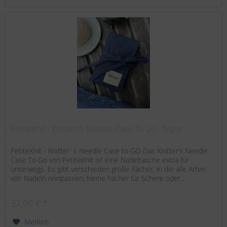
PetiteKnit - Knitters's Needle Case To Go - Night
PetiteKnit - Knitter`s Needle Case to GO Das Knitter’s Needle
Case To Go von PetiteKnit ist eine Nadeltasche extra für
unterwegs. Es gibt verschieden große Fächer, in die alle Arten
von Nadeln reinpassen, kleine Fächer für Schere oder...
32,00 € *
Merken