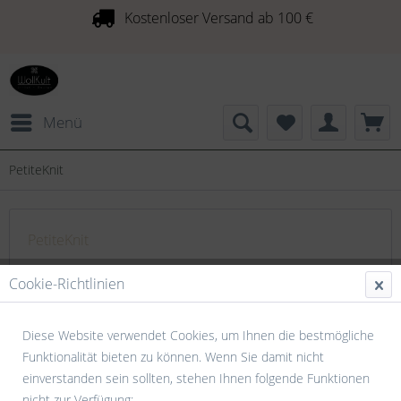
Kostenloser Versand ab 100 €
Menü
PetiteKnit
PetiteKnit
PetiteKnit Hinter dem Namen PetiteKnit steht Mette
Cookie-Richtlinien
Wendelboe Okkels, die Strickanleitungen für Frauen, Männer
und Kinder aller Altersgruppen entwickelt PetiteKnit wurde...
Diese Website verwendet Cookies, um Ihnen die bestmögliche
mehr erfahren »
Funktionalität bieten zu können. Wenn Sie damit nicht
einverstanden sein sollten, stehen Ihnen folgende Funktionen
nicht zur Verfügung: