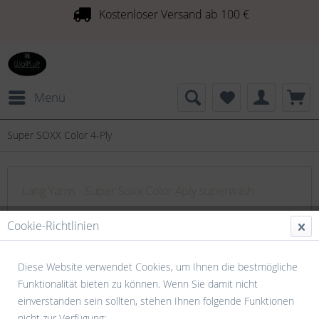
Kostenloser Versand ab 100 €
Menü
Super SOXX Color 4-Ply
Lang Yarns - Super Soxx Color 4ply superwash
Lang Yarns Super Soxx Color 4Ply superwash Dies ist die
Cookie-Richtlinien
Version Capital Cities. Eine tolle super weiche Sockenwolle
zum Wohlfühlen. Pflegeleicht und haltbar....
mehr erfahren »
Diese Website verwendet Cookies, um Ihnen die bestmögliche
Funktionalität bieten zu können. Wenn Sie damit nicht
einverstanden sein sollten, stehen Ihnen folgende Funktionen
nicht zur Verfügung: