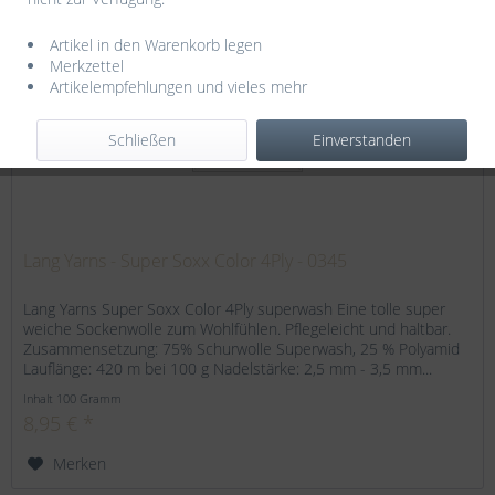
Artikel in den Warenkorb legen
Merkzettel
Artikelempfehlungen und vieles mehr
Schließen
Einverstanden
Lang Yarns - Super Soxx Color 4Ply - 0345
Lang Yarns Super Soxx Color 4Ply superwash Eine tolle super
weiche Sockenwolle zum Wohlfühlen. Pflegeleicht und haltbar.
Zusammensetzung: 75% Schurwolle Superwash, 25 % Polyamid
Lauflänge: 420 m bei 100 g Nadelstärke: 2,5 mm - 3,5 mm...
Inhalt
100 Gramm
8,95 € *
Merken