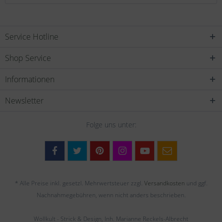
Service Hotline
Shop Service
Informationen
Newsletter
Folge uns unter:
* Alle Preise inkl. gesetzl. Mehrwertsteuer zzgl.
Versandkosten
und ggf.
Nachnahmegebühren, wenn nicht anders beschrieben.
Wollkult - Strick & Design, Inh. Marianne Reckels-Albrecht