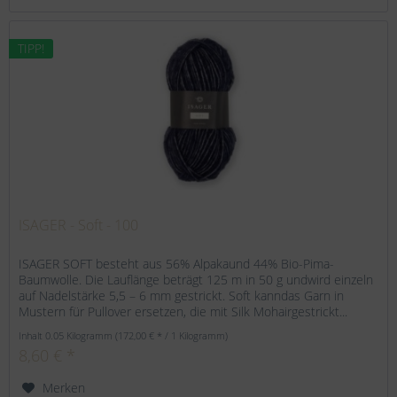
TIPP!
ISAGER - Soft - 100
ISAGER SOFT besteht aus 56% Alpakaund 44% Bio-Pima-
Baumwolle. Die Lauflänge beträgt 125 m in 50 g undwird einzeln
auf Nadelstärke 5,5 – 6 mm gestrickt. Soft kanndas Garn in
Mustern für Pullover ersetzen, die mit Silk Mohairgestrickt...
Inhalt
0.05 Kilogramm
(172,00 € * / 1 Kilogramm)
8,60 € *
Merken