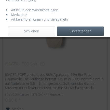
Artikel in den Warenkorb legen
Merkzettel
Artikelempfehlungen und vieles mehr
Schließen
Einverstanden
ISAGER - ECO Soft - E0
ISAGER SOFT besteht aus 56% Alpakaund 44% Bio-Pima-
Baumwolle. Die Lauflänge beträgt 125 m in 50 g undwird einzeln
auf Nadelstärke 5,5 – 6 mm gestrickt. Soft kanndas Garn in
Mustern für Pullover ersetzen, die mit Silk Mohairgestrickt...
Inhalt
0.05 Kilogramm
(172,00 € * / 1 Kilogramm)
8,60 € *
Merken