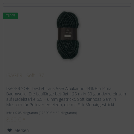
TIPP!
ISAGER - Soft - 37
ISAGER SOFT besteht aus 56% Alpakaund 44% Bio-Pima-
Baumwolle. Die Lauflänge beträgt 125 m in 50 g undwird einzeln
auf Nadelstärke 5,5 – 6 mm gestrickt. Soft kanndas Garn in
Mustern für Pullover ersetzen, die mit Silk Mohairgestrickt...
Inhalt
0.05 Kilogramm
(172,00 € * / 1 Kilogramm)
8,60 € *
Merken