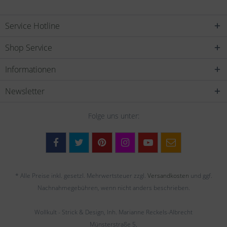
Service Hotline
Shop Service
Informationen
Newsletter
Folge uns unter:
* Alle Preise inkl. gesetzl. Mehrwertsteuer zzgl.
Versandkosten
und ggf.
Nachnahmegebühren, wenn nicht anders beschrieben.
Wollkult - Strick & Design, Inh. Marianne Reckels-Albrecht
Münsterstraße 5,