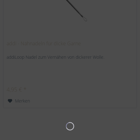
addi - Nähnadeln für dicke Garne
addiLoop Nadel zum Vernähen von dickerer Wolle.
4,95 € *
Merken