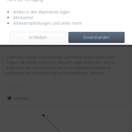
Artikel in den Warenkorb legen
Merkzettel
Artikelempfehlungen und vieles mehr
Schließen
Einverstanden
addi - Cashmere-Kamm
Cashmere Kamm Hochwertige Cashmere-Wolle bildet beim
Tragen oft kleine Knötchen. Mit dem addi-Cashmere-Kamm
entfernen Sie die Knötchen leicht und gewebeschonend.
Lieferung mit Kurzanleitung im hochwertigen, kleinen
Organzasäckchen.
6,25 € *
Merken