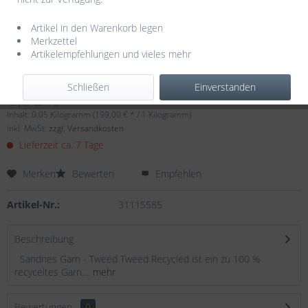
Artikel in den Warenkorb legen
Merkzettel
Artikelempfehlungen und vieles mehr
Dieser Artikel steht derzeit nicht zur Verfügung!
Schließen
Einverstanden
9,95 € *
Inhalt:
0.05 Kilogramm (199,00 € * / 1 Kilogramm)
inkl. MwSt.
zzgl. Versandkosten
Lieferzeit ca. 7 Tage
Merken
Bewerten
Empfehlen
Artikel-Nr.:
31115585
Beschreibung
Sandnes Garn - Tweed Tweed Recycled ist ein zu 100 %
recyceltes Garn....
mehr
Bewertungen
0