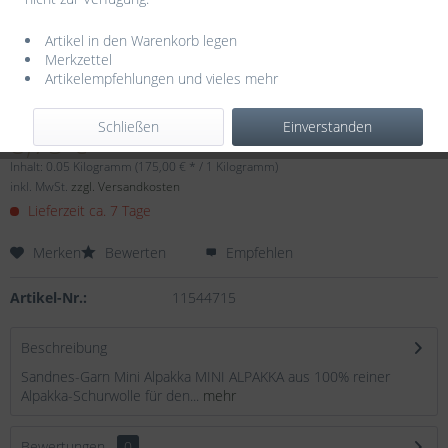
Artikel in den Warenkorb legen
Merkzettel
Artikelempfehlungen und vieles mehr
Dieser Artikel steht derzeit nicht zur Verfügung!
Schließen
Einverstanden
8,75 € *
Inhalt:
0.05 Kilogramm (175,00 € * / 1 Kilogramm)
inkl. MwSt.
zzgl. Versandkosten
Lieferzeit ca. 7 Tage
Merken
Bewerten
Empfehlen
Artikel-Nr.:
11544715
Beschreibung
Sandnes-Garn Mini Alpakka MINI ALPAKKA aus 100% reiner
Alpakka-Schurwolle für den...
mehr
Bewertungen
0