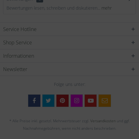
Bewertungen lesen, schreiben und diskutieren...
mehr
Service Hotline
Shop Service
Informationen
Newsletter
Folge uns unter:
* Alle Preise inkl. gesetzl. Mehrwertsteuer zzgl.
Versandkosten
und ggf.
Nachnahmegebühren, wenn nicht anders beschrieben.