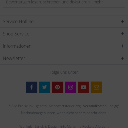
Bewertungen lesen, schreiben und diskutieren...
mehr
Service Hotline
Shop Service
Informationen
Newsletter
Folge uns unter:
* Alle Preise inkl. gesetzl. Mehrwertsteuer zzgl.
Versandkosten
und ggf.
Nachnahmegebühren, wenn nicht anders beschrieben.
Wollkult - Strick & Design, Inh. Marianne Reckels-Albrecht