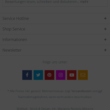
Bewertungen lesen, schreiben und diskutieren...
mehr
Service Hotline
Shop Service
Informationen
Newsletter
Folge uns unter:
* Alle Preise inkl. gesetzl. Mehrwertsteuer zzgl.
Versandkosten
und ggf.
Nachnahmegebühren, wenn nicht anders beschrieben.
Wollkult - Strick & Design, Inh. Marianne Reckels-Albrecht