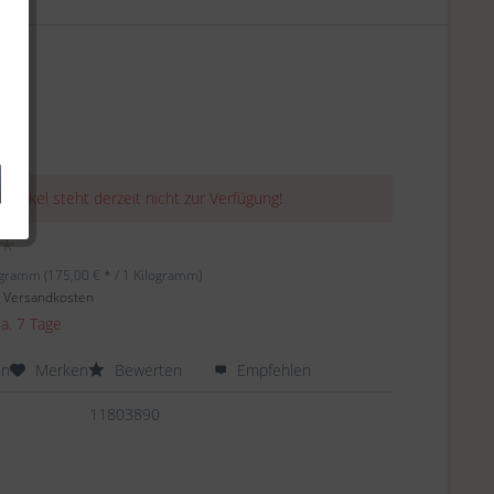
 Artikel steht derzeit nicht zur Verfügung!
 *
ogramm (175,00 € * / 1 Kilogramm)
. Versandkosten
ca. 7 Tage
en
Merken
Bewerten
Empfehlen
11803890