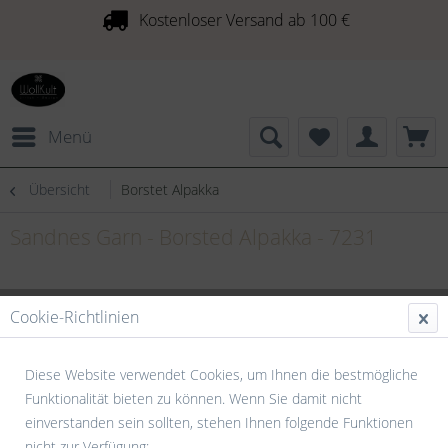
Kostenloser Versand ab 100 €
Menü
Übersicht
Borstet Alpakka
Sandnes Garn - Borsted Alpakka - 7231
Cookie-Richtlinien
Diese Website verwendet Cookies, um Ihnen die bestmögliche
Funktionalität bieten zu können. Wenn Sie damit nicht
einverstanden sein sollten, stehen Ihnen folgende Funktionen
nicht zur Verfügung: