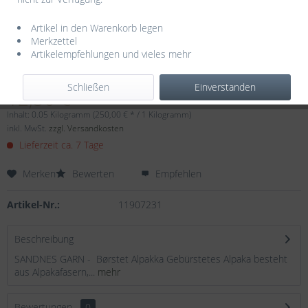
Artikel in den Warenkorb legen
Merkzettel
Artikelempfehlungen und vieles mehr
Dieser Artikel steht derzeit nicht zur Verfügung!
Schließen
Einverstanden
12,50 € *
Inhalt:
0.05 Kilogramm (250,00 € * / 1 Kilogramm)
inkl. MwSt.
zzgl. Versandkosten
Lieferzeit ca. 7 Tage
Merken
Bewerten
Empfehlen
Artikel-Nr.:
11907231
Beschreibung
SANDNES GARN - Børstet Alpakka Gebürstetes Alpaka besteht
aus Alpakafasern,...
mehr
Bewertungen
0