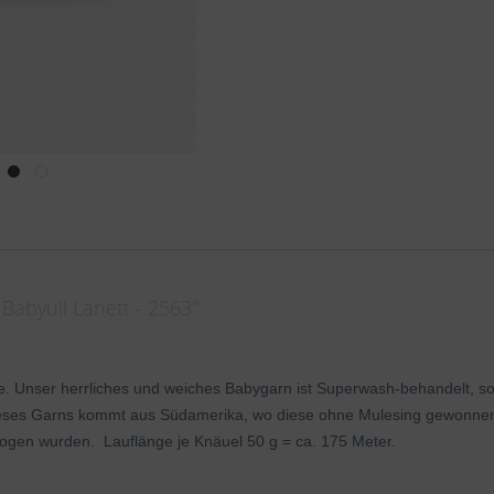
Babyull Lanett - 2563"
e. Unser herrliches und weiches Babygarn ist Superwash-behandelt, s
ses Garns kommt aus Südamerika, wo diese ohne Mulesing gewonnen wi
ogen wurden. Lauflänge je Knäuel 50 g = ca. 175 Meter.