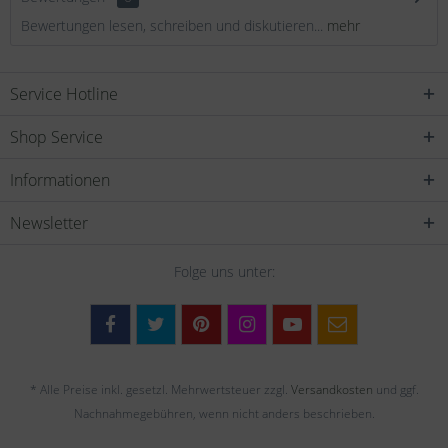
Bewertungen lesen, schreiben und diskutieren...
mehr
Service Hotline
Shop Service
Informationen
Newsletter
Folge uns unter:
* Alle Preise inkl. gesetzl. Mehrwertsteuer zzgl.
Versandkosten
und ggf.
Nachnahmegebühren, wenn nicht anders beschrieben.