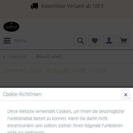
Kostenloser Versand ab 100 €
Menü
Übersicht
Babyull Lanett
Sandnes Garn - Babyull Lanett - 5904
Cookie-Richtlinien
Diese Website verwendet Cookies, um Ihnen die bestmögliche
Funktionalität bieten zu können. Wenn Sie damit nicht
einverstanden sein sollten, stehen Ihnen folgende Funktionen
nicht zur Verfügung: