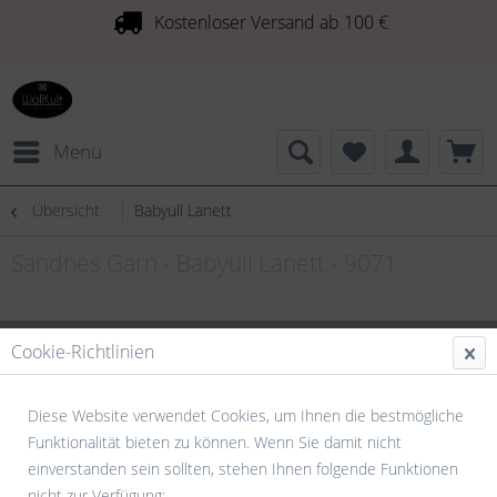
Kostenloser Versand ab 100 €
Menü
Übersicht
Babyull Lanett
Sandnes Garn - Babyull Lanett - 9071
Cookie-Richtlinien
Diese Website verwendet Cookies, um Ihnen die bestmögliche
Funktionalität bieten zu können. Wenn Sie damit nicht
einverstanden sein sollten, stehen Ihnen folgende Funktionen
nicht zur Verfügung: