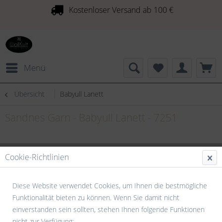
Kostenloser Versand ab 100 €
Menü
Übersicht
Babyull Lanett
Sandnes Garn - Babyull Lanett - 7251
Cookie-Richtlinien
Diese Website verwendet Cookies, um Ihnen die bestmögliche
Funktionalität bieten zu können. Wenn Sie damit nicht
einverstanden sein sollten, stehen Ihnen folgende Funktionen
nicht zur Verfügung: