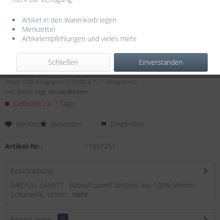
Artikel in den Warenkorb legen
Merkzettel
Artikelempfehlungen und vieles mehr
Dieser Artikel steht derzeit nicht zur Verfügung!
Schließen
Einverstanden
7,50 € *
Inhalt:
0.05 Kilogramm (150,00 € * / 1 Kilogramm)
inkl. MwSt.
zzgl. Versandkosten
Lieferzeit ca. 7 Tage
Merken
Bewerten
Empfehlen
Artikel-Nr.:
11057251
Beschreibung
BABYULL LANETT Babyull Lanett besteht aus 100% Merino-
Schurwolle. Unser...
mehr
Bewertungen
0