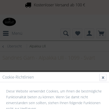
Kostenloser Versand ab 100 €
Menü
Übersicht
Alpakka Ull
Sandnes Garn - Alpakka Ull - 1099 - Svart
Cookie-Richtlinien
Diese Website verwendet Cookies, um Ihnen die bestmögliche
Funktionalität bieten zu können. Wenn Sie damit nicht
einverstanden sein sollten, stehen Ihnen folgende Funktionen
nicht zur Verfügung: