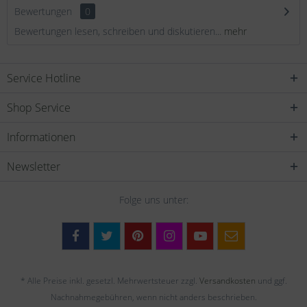
Bewertungen
0
Bewertungen lesen, schreiben und diskutieren...
mehr
Service Hotline
Shop Service
Informationen
Newsletter
Folge uns unter:
* Alle Preise inkl. gesetzl. Mehrwertsteuer zzgl.
Versandkosten
und ggf.
Nachnahmegebühren, wenn nicht anders beschrieben.