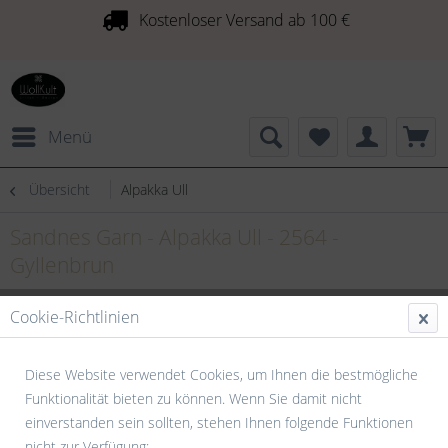
Kostenloser Versand ab 100 €
Menü
Übersicht
Alpakka Ull
Sandnes Garn - Alpakka Ull - 2564 -
Gyllenbrun
Cookie-Richtlinien
Diese Website verwendet Cookies, um Ihnen die bestmögliche
Funktionalität bieten zu können. Wenn Sie damit nicht
einverstanden sein sollten, stehen Ihnen folgende Funktionen
nicht zur Verfügung: