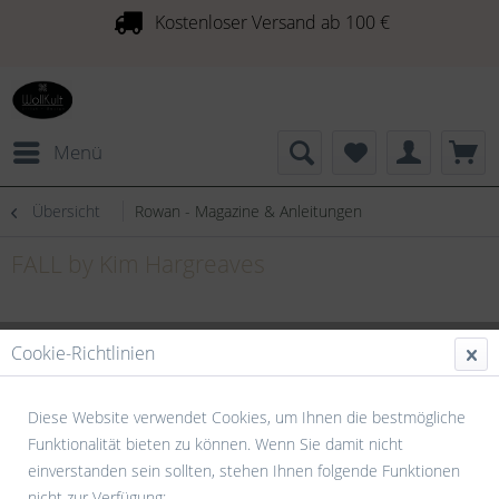
Kostenloser Versand ab 100 €
Menü
Übersicht
Rowan - Magazine & Anleitungen
FALL by Kim Hargreaves
Cookie-Richtlinien
Diese Website verwendet Cookies, um Ihnen die bestmögliche
Funktionalität bieten zu können. Wenn Sie damit nicht
einverstanden sein sollten, stehen Ihnen folgende Funktionen
nicht zur Verfügung: