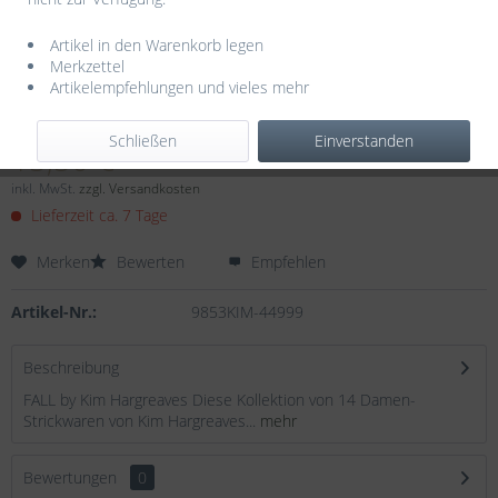
Artikel in den Warenkorb legen
Merkzettel
Artikelempfehlungen und vieles mehr
Dieser Artikel steht derzeit nicht zur Verfügung!
Schließen
Einverstanden
15,50 € *
inkl. MwSt.
zzgl. Versandkosten
Lieferzeit ca. 7 Tage
Merken
Bewerten
Empfehlen
Artikel-Nr.:
9853KIM-44999
Beschreibung
FALL by Kim Hargreaves Diese Kollektion von 14 Damen-
Strickwaren von Kim Hargreaves...
mehr
Bewertungen
0