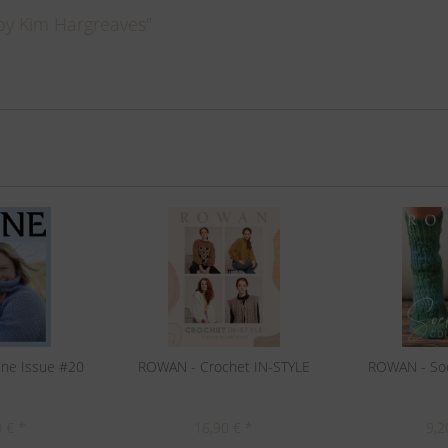
by Kim Hargreaves"
ine Issue #20
ROWAN - Crochet IN-STYLE
ROWAN - Soc
 € *
16,90 € *
9,2