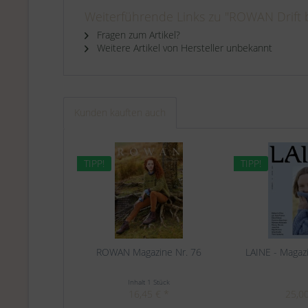
Weiterführende Links zu "ROWAN Drift 
Fragen zum Artikel?
Weitere Artikel von Hersteller unbekannt
Kunden kauften auch
TIPP!
TIPP!
ROWAN Magazine Nr. 76
LAINE - Magaz
Inhalt
1 Stück
16,45 € *
25,00