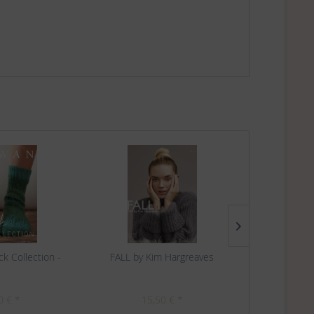
k Collection -
FALL by Kim Hargreaves
Rowan Ma
0 € *
15,50 € *
2,50 €