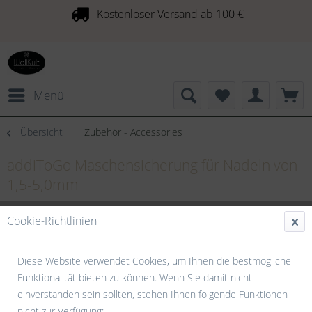
Kostenloser Versand ab 100 €
Menü
Übersicht
Zubehör - Accessories
addiToGo Maschensicherung für Nadeln von
1,5-5,0mm
Cookie-Richtlinien
Diese Website verwendet Cookies, um Ihnen die bestmögliche
Funktionalität bieten zu können. Wenn Sie damit nicht
einverstanden sein sollten, stehen Ihnen folgende Funktionen
nicht zur Verfügung: