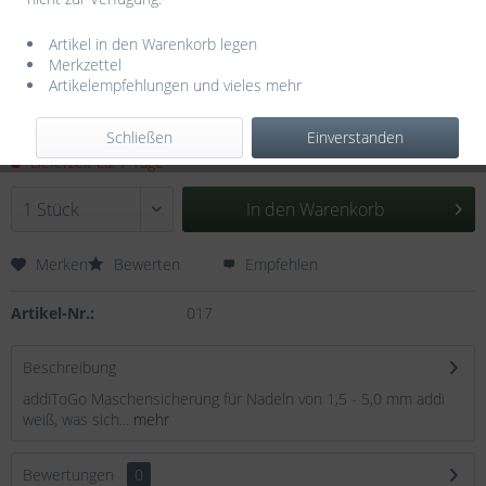
Artikel in den Warenkorb legen
Merkzettel
Artikelempfehlungen und vieles mehr
4,95 € *
inkl. MwSt.
zzgl. Versandkosten
Schließen
Einverstanden
Lieferzeit ca. 7 Tage
In den
Warenkorb
Merken
Bewerten
Empfehlen
Artikel-Nr.:
017
Beschreibung
addiToGo Maschensicherung für Nadeln von 1,5 - 5,0 mm addi
weiß, was sich...
mehr
Bewertungen
0