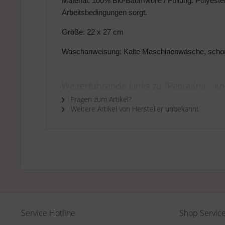
Material: 100% Bio-Baumwolle / Füllung: Polyester. 
Arbeitsbedingungen sorgt.
Größe: 22 x 27 cm
Waschanweisung: Kalte Maschinenwäsche, schonend
Weiterführende Links zu "PetiteKnit - Kni
Fragen zum Artikel?
Weitere Artikel von Hersteller unbekannt
Service Hotline
Shop Servic