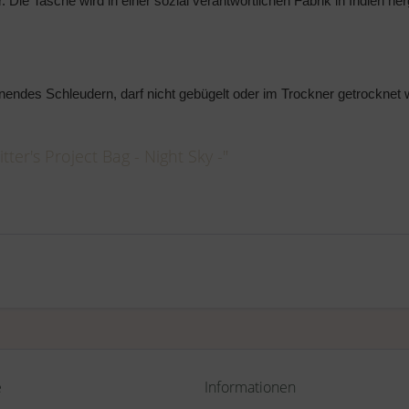
Die Tasche wird in einer sozial verantwortlichen Fabrik in Indien herg
es Schleudern, darf nicht gebügelt oder im Trockner getrocknet w
tter's Project Bag - Night Sky -"
e
Informationen