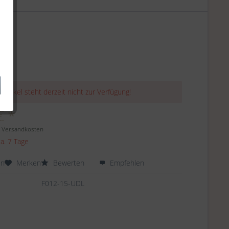
 Artikel steht derzeit nicht zur Verfügung!
€ *
. Versandkosten
ca. 7 Tage
en
Merken
Bewerten
Empfehlen
F012-15-UDL