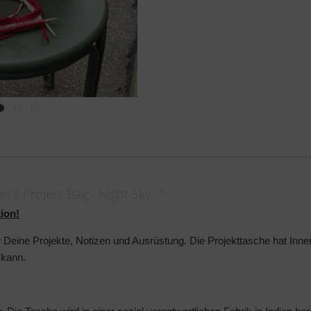
r's Project Bag - Night Sky -"
tion!
r Deine Projekte, Notizen und Ausrüstung. Die Projekttasche hat Inn
 kann.