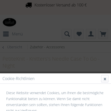
Kostenloser Versand ab 100 €
Menü
Übersicht
Zubehör - Accessories
PetiteKnit - Knitters's Needle Case To Go -
Night
Cookie-Richtlinien
Diese Website verwendet Cookies, um Ihnen die bestmögliche
Funktionalität bieten zu können. Wenn Sie damit nicht
einverstanden sein sollten, stehen Ihnen folgende Funktionen
nicht zur Verfügung: