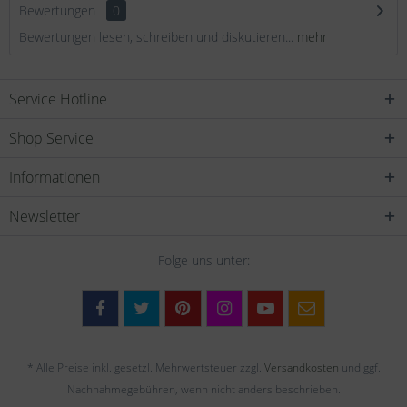
Bewertungen
0
Bewertungen lesen, schreiben und diskutieren...
mehr
Service Hotline
Shop Service
Informationen
Newsletter
Folge uns unter:
* Alle Preise inkl. gesetzl. Mehrwertsteuer zzgl.
Versandkosten
und ggf.
Nachnahmegebühren, wenn nicht anders beschrieben.