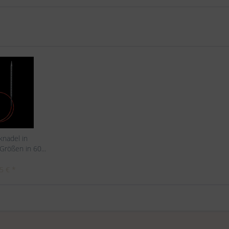
knadel in
rößen in 60...
5 € *