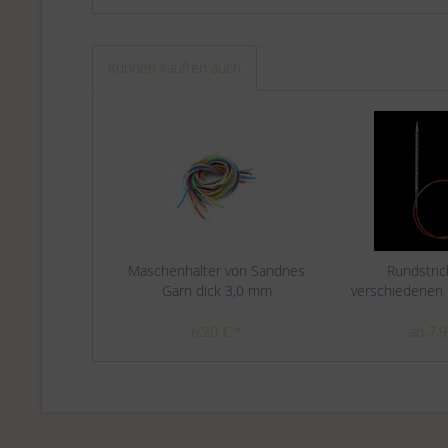
Kunden kauften auch
Maschenhalter von Sandnes
Rundstric
Garn dick 3,0 mm
verschiedenen G
6,20 € *
ab 7,9