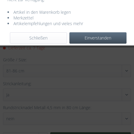
Artikel in den Warenkorb legen
Merkzettel
Artikelempfehlungen und vieles mehr
129,60 € *
Schließen
Einverstanden
inkl. MwSt.
zzgl. Versandkosten
Lieferzeit ca. 7 Tage
Größe / Size:
Strickanleitung:
Rundstricknadel Metall 4,5 mm in 80 cm Länge: