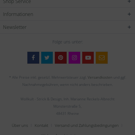
Shop Service
Informationen
Newsletter
Folge uns unter:
* Alle Preise inkl. gesetzl. Mehrwertsteuer zzgl.
Versandkosten
und ggf.
Nachnahmegebühren, wenn nicht anders beschrieben.
Wollkult - Strick & Design, Inh. Marianne Reckels-Albrecht
Münsterstraße 5,
48431 Rheine
Über uns
Kontakt
Versand und Zahlungsbedingungen