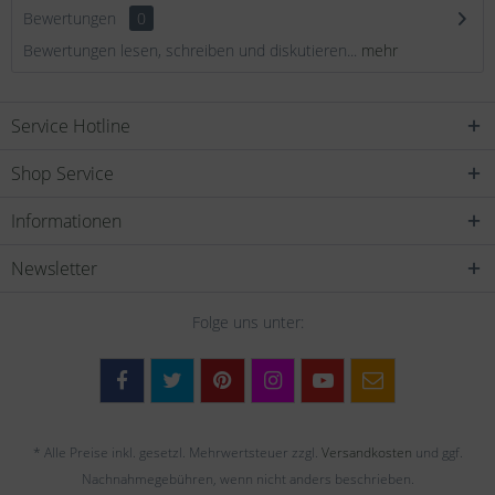
Bewertungen
0
Bewertungen lesen, schreiben und diskutieren...
mehr
Service Hotline
Shop Service
Informationen
Newsletter
Folge uns unter:
* Alle Preise inkl. gesetzl. Mehrwertsteuer zzgl.
Versandkosten
und ggf.
Nachnahmegebühren, wenn nicht anders beschrieben.