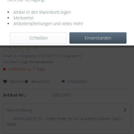
Artikel in den Warenkorb legen
Merkzettel
Artikelempfehlungen und vieles mehr
Dieser Artikel steht derzeit nicht zur Verfügung!
Schließen
Einverstanden
11,95 € *
Inhalt:
0.1 Kilogramm (119,50 € * / 1 Kilogramm)
inkl. MwSt.
zzgl. Versandkosten
Lieferzeit ca. 7 Tage
Merken
Bewerten
Empfehlen
Artikel-Nr.:
1090.0091
Beschreibung
WOOLADDICTS - Pride Pride ist ein wunderschönes Garn...
mehr