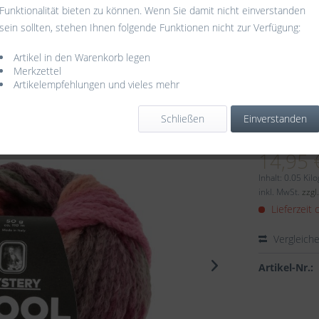
Funktionalität bieten zu können. Wenn Sie damit nicht einverstanden
sein sollten, stehen Ihnen folgende Funktionen nicht zur Verfügung:
3
Artikel in den Warenkorb legen
Merkzettel
Artikelempfehlungen und vieles mehr
Schließen
Einverstanden
Dieser
14,95 
Inhalt:
0.05 Kil
inkl. MwSt.
zzgl
Lieferzeit 
Vergleich
Artikel-Nr.: