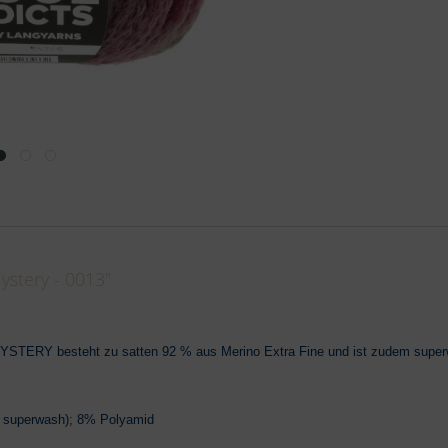
stery - 0013"
MYSTERY besteht zu satten 92 % aus Merino Extra Fine und ist zudem super
– superwash); 8% Polyamid