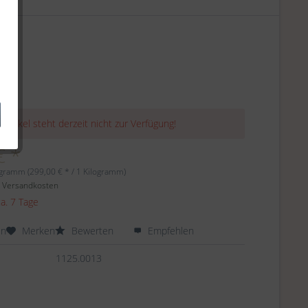
 Artikel steht derzeit nicht zur Verfügung!
€ *
ogramm (299,00 € * / 1 Kilogramm)
. Versandkosten
ca. 7 Tage
en
Merken
Bewerten
Empfehlen
1125.0013