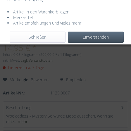
Artikel in den Warenkorb legen
Merkzettel
Artikelempfehlungen und vieles mehr
Dieser Artikel steht derzeit nicht zur Verfügung!
Schließen
Einverstanden
14,95 € *
Inhalt:
0.05 Kilogramm (299,00 € * / 1 Kilogramm)
inkl. MwSt.
zzgl. Versandkosten
Lieferzeit ca. 7 Tage
Merken
Bewerten
Empfehlen
Artikel-Nr.:
1125.0007
Beschreibung
Wooladdicts - Mystery So würde Liebe aussehen, wenn sie
eine...
mehr