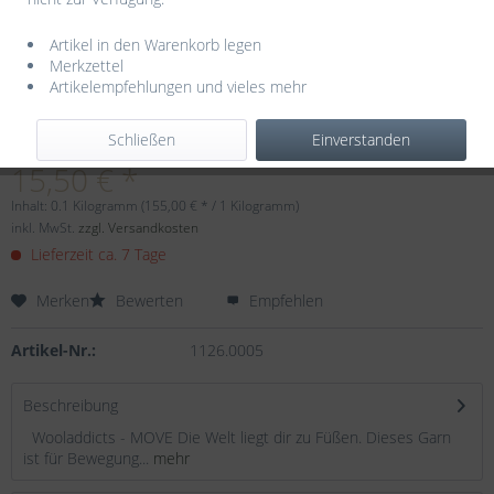
Artikel in den Warenkorb legen
Merkzettel
Artikelempfehlungen und vieles mehr
Dieser Artikel steht derzeit nicht zur Verfügung!
Schließen
Einverstanden
15,50 € *
Inhalt:
0.1 Kilogramm (155,00 € * / 1 Kilogramm)
inkl. MwSt.
zzgl. Versandkosten
Lieferzeit ca. 7 Tage
Merken
Bewerten
Empfehlen
Artikel-Nr.:
1126.0005
Beschreibung
Wooladdicts - MOVE Die Welt liegt dir zu Füßen. Dieses Garn
ist für Bewegung...
mehr