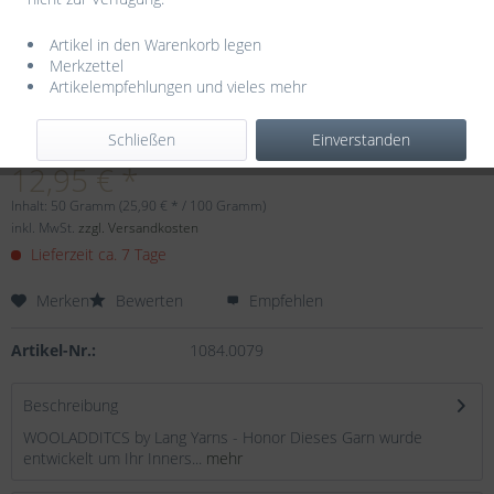
Artikel in den Warenkorb legen
Merkzettel
Artikelempfehlungen und vieles mehr
Dieser Artikel steht derzeit nicht zur Verfügung!
Schließen
Einverstanden
12,95 € *
Inhalt:
50 Gramm (25,90 € * / 100 Gramm)
inkl. MwSt.
zzgl. Versandkosten
Lieferzeit ca. 7 Tage
Merken
Bewerten
Empfehlen
Artikel-Nr.:
1084.0079
Beschreibung
WOOLADDITCS by Lang Yarns - Honor Dieses Garn wurde
entwickelt um Ihr Inners...
mehr