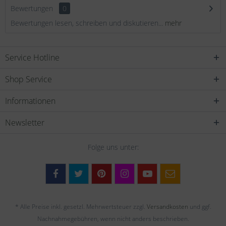
Bewertungen
0
Bewertungen lesen, schreiben und diskutieren...
mehr
Service Hotline
Shop Service
Informationen
Newsletter
Folge uns unter:
* Alle Preise inkl. gesetzl. Mehrwertsteuer zzgl.
Versandkosten
und ggf.
Nachnahmegebühren, wenn nicht anders beschrieben.