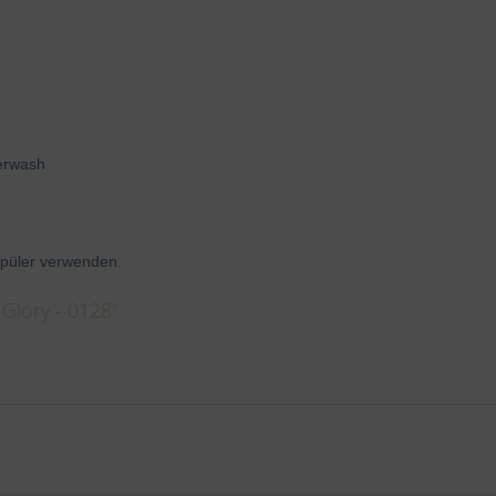
perwash
püler verwenden.
Glory - 0128"