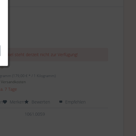
 Artikel steht derzeit nicht zur Verfügung!
 *
ogramm (179,00 € * / 1 Kilogramm)
. Versandkosten
ca. 7 Tage
en
Merken
Bewerten
Empfehlen
1061.0059