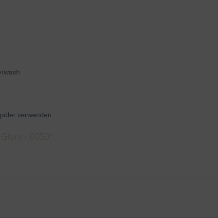
perwash
püler verwenden.
Glory - 0059"