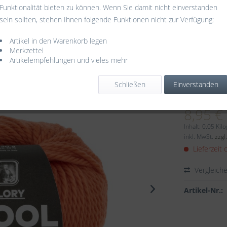
Funktionalität bieten zu können. Wenn Sie damit nicht einverstanden
sein sollten, stehen Ihnen folgende Funktionen nicht zur Verfügung:
Artikel in den Warenkorb legen
Merkzettel
Artikelempfehlungen und vieles mehr
Schließen
Einverstanden
Dieser
8,95 €
Inhalt:
0.05 Kil
inkl. MwSt.
zzgl
Lieferzeit 
Vergleich
Artikel-Nr.: