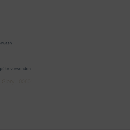
perwash
püler verwenden.
 Glory - 0060"