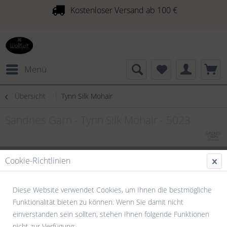
Kostenloser Versand ab 100 €
Menü
Übersicht
Tynn Silk Mohair
Sandnes Garn - Tynn Silk Mohair - 5023
Cookie-Richtlinien
Diese Website verwendet Cookies, um Ihnen die bestmögliche
Funktionalität bieten zu können. Wenn Sie damit nicht
einverstanden sein sollten, stehen Ihnen folgende Funktionen
nicht zur Verfügung: