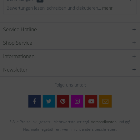
Bewertungen lesen, schreiben und diskutieren...
mehr
Service Hotline
Shop Service
Informationen
Newsletter
Folge uns unter:
* Alle Preise inkl. gesetzl. Mehrwertsteuer zzgl.
Versandkosten
und ggf.
Nachnahmegebühren, wenn nicht anders beschrieben.