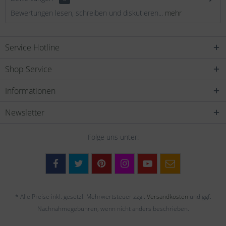
Bewertungen lesen, schreiben und diskutieren...
mehr
Service Hotline
Shop Service
Informationen
Newsletter
Folge uns unter:
* Alle Preise inkl. gesetzl. Mehrwertsteuer zzgl.
Versandkosten
und ggf.
Nachnahmegebühren, wenn nicht anders beschrieben.