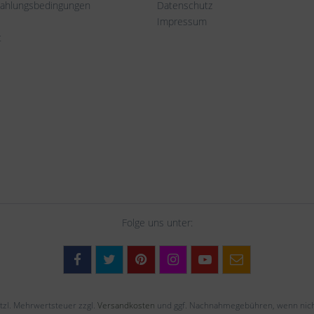
Zahlungsbedingungen
Datenschutz
Impressum
t
Folge uns unter:
setzl. Mehrwertsteuer zzgl.
Versandkosten
und ggf. Nachnahmegebühren, wenn nich