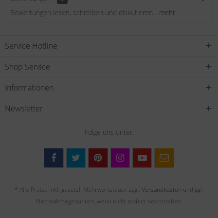
Bewertungen lesen, schreiben und diskutieren...
mehr
Service Hotline
Shop Service
Informationen
Newsletter
Folge uns unter:
* Alle Preise inkl. gesetzl. Mehrwertsteuer zzgl.
Versandkosten
und ggf.
Nachnahmegebühren, wenn nicht anders beschrieben.