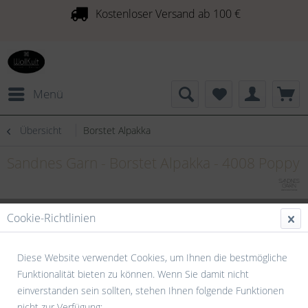
Kostenloser Versand ab 100 €
Menü
Übersicht
Borstet Alpakka
Sandnes Garn - Borstet Alpakka - 4008 Poppy
Cookie-Richtlinien
Diese Website verwendet Cookies, um Ihnen die bestmögliche
Funktionalität bieten zu können. Wenn Sie damit nicht
einverstanden sein sollten, stehen Ihnen folgende Funktionen
nicht zur Verfügung: