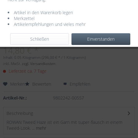
Artikel in den Warenkorb legen
Merkzettel
Artikelempfehlungen und vieles mehr
Dieser Artikel steht derzeit nicht zur Verfügung!
Schließen
Einverstanden
14,80 € *
Inhalt:
0.05 Kilogramm (296,00 € * / 1 Kilogramm)
inkl. MwSt.
zzgl. Versandkosten
Lieferzeit ca. 7 Tage
Merken
Bewerten
Empfehlen
Artikel-Nr.:
9802242-00557
Beschreibung
ROWAN Tweed Haze ist ein Garn mit super-flausch in einem
Tweed-Look. ...
mehr